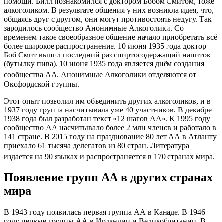
помощи. Билл познакомился с доктором Бобом Смитом, тоже
алкоголиком. В результате общения у них возникла идея, что,
общаясь друг с другом, они могут противостоять недугу. Так
зародилось сообщество Анонимные Алкоголики. Со
временем такое своеобразное общение начало приобретать всё
более широкое распространение. 10 июня 1935 года доктор
Боб Смит выпил последний раз спиртосодержащий напиток
(бутылку пива). 10 июня 1935 года является днём создания
сообщества АА
. Анонимные Алкоголики отделяются от
Оксфордской группы.
Этот опыт позволил им объединить других алкоголиков, и в
1937 году группа насчитывала уже 40 участников. В декабре
1938 года был разработан текст «12 шагов АА». К 1995 году
сообщество АА насчитывало более 2 млн членов и работало в
141 стране. В 2015 году на празднование 80 лет АА в Атланту
приехало 61 тысяча делегатов из 80 стран. Литература
издается на 90 языках и распространяется в 170 странах мира
.
Появление групп АА в других странах
мира
В 1943 году появилась первая группа АА в Канаде. В 1946
году первые группы АА в Ирландии и Великобритании. В