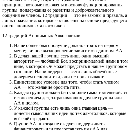
принципы, которые положены в основу функционирования
группы, поддержания её развития и доброжелательного
общения её членов. 12 традиций — это не законы и правила, а
лишь пожелания, которые составлены на основе предыдущего
опыта анонимных алкоголиков.
12 традиций Анонимных Алкоголиков:
Наше общее благополучие должно стоять на первом
месте; личное выздоровление зависит от единства АА.
В делах нашей группы есть лишь один высший
авторитет — любящий Бог, воспринимаемый нами в том
виде, в котором Он может предстать в нашем групповом
сознании. Наши лидеры — всего лишь облечённые
доверием исполнители, они не приказывают.
Единственное условие для того, чтобы стать членом
АА — это желание бросить пить.
Каждая группа должна быть вполне самостоятельной, за
исключением дел, затрагивающих другие группы или
АА в целом.
У каждой группы есть лишь одна главная цель —
донести смысл наших идей до тех алкоголиков, которые
всё ещё страдают.
Группе АА никогда не следует поддерживать,
финансировать или предоставлять имя АА для