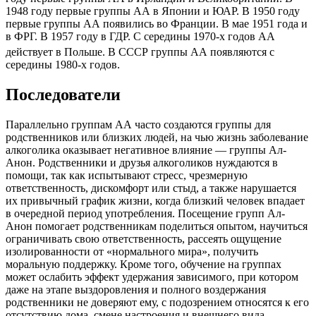
1948 году первые группы АА в Японии и ЮАР. В 1950 году
первые группы АА появились во Франции. В мае 1951 года и
в ФРГ. В 1957 году в ГДР. С середины 1970-х годов АА
действует в Польше.
В СССР группы АА появляются с
середины 1980-х годов.
Последователи
Параллельно группам АА часто создаются группы для
родственников или близких людей, на чью жизнь заболевание
алкоголика оказывает негативное влияние — группы Ал-
Анон. Родственники и друзья алкоголиков нуждаются в
помощи, так как испытывают стресс, чрезмерную
ответственность, дискомфорт или стыд, а также нарушается
их привычный график жизни, когда близкий человек впадает
в очередной период употребления. Посещение групп Ал-
Анон помогает родственникам поделиться опытом, научиться
ограничивать свою ответственность, рассеять ощущение
изолированности от «нормального мира», получить
моральную поддержку. Кроме того, обучение на группах
может ослабить эффект удержания зависимого, при котором
даже на этапе выздоровления и полного воздержания
родственники не доверяют ему, с подозрением относятся к его
отсутствию дома, смене настроения и внешнего вида.