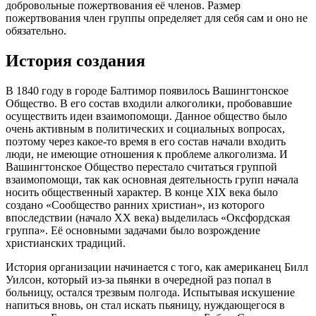
добровольные пожертвования её членов. Размер
пожертвования член группы определяет для себя сам и оно не
обязательно.
История создания
В 1840 году в городе Балтимор появилось Вашингтонское
Общество. В его состав входили алкоголики, пробовавшие
осуществить идеи взаимопомощи. Данное общество было
очень активным в политических и социальных вопросах,
поэтому через какое-то время в его состав начали входить
люди, не имеющие отношения к проблеме алкоголизма. И
Вашингтонское Общество перестало считаться группой
взаимопомощи, так как основная деятельность групп начала
носить общественный характер. В конце XIX века было
создано «Сообщество ранних христиан», из которого
впоследствии (начало XX века) выделилась «Оксфордская
группа». Её основными задачами было возрождение
христианских традиций.
История организации начинается с того, как американец Билл
Уилсон, который из-за пьянки в очередной раз попал в
больницу, остался трезвым полгода. Испытывая искушение
напиться вновь, он стал искать пьяницу, нуждающегося в