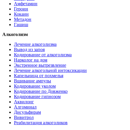
Амфетамин
Героин
Кокаин
Метадон
Гашиш
Алкоголизм
Лечение алкоголизма
Вывод из запоя
Кодирование от алкоголизма
Нарколог на дом
Экстренное вытрезвление
Лечение алкогольной интоксикации
Капельница от похмелья
Вшивание ампулы
Кодирование уколом
Кодирование по Довженко
Кодирование гипнозом
Аквилонг
Алгоминал
Дисульфирам
Вивитрол
Реабилитация алкоголиков