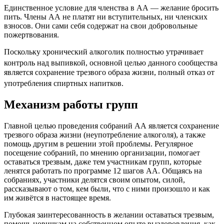
Единственное условие для членства в АА — желание бросить
пить. Члены АА не платят ни вступительных, ни членских
взносов. Они сами себя содержат на свои добровольные
пожертвования.
Поскольку хронический алкоголик полностью утрачивает
контроль над выпивкой
, основной целью данного сообщества
является сохранение трезвого образа жизни, полный отказ от
употребления спиртных напитков
.
Механизм работы групп
Главной целью проведения собраний АА является сохранение
трезвого образа жизни (неупотребление алкоголя), а также
помощь другим в решении этой проблемы. Регулярное
посещение собраний, по мнению организации, помогает
оставаться трезвым, даже тем участникам групп, которые
ленятся работать по программе 12 шагов АА. Общаясь на
собраниях, участники делятся своим опытом, силой,
рассказывают о том, кем были, что с ними произошло и как
им живётся в настоящее время.
Глубокая заинтересованность в желании оставаться трезвым,
помощь новичкам на собственном опыте выздоровления, как