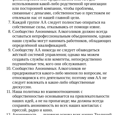
использования какой-либо родственной организации
или посторонней компании, чтобы проблемы,
связанные с деньгами, собственностью и престижем не
отвлекали нас от нашей главной цели.
Каждой группе АА следует полностью опираться на
собственные силы, отказываясь от помощи извне.
Сообщество Анонимных Алкоголиков должно всегда
оставаться непрофессиональным объединением, однако
наши службы могут нанимать работников, обладающих
определённой квалификацией.
Сообществу АА никогда не следует обзаводиться
жёсткой системой управления; однако мы можем
создавать службы или комитеты, непосредственно
подчинённые тем, кого они обслуживают.
Сообщество Анонимных Алкоголиков не
придерживается какого-либо мнения по вопросам, не
относящимся к его деятельности; поэтому имя АА не
следует вовлекать в какие-либо общественные
дискуссии.
Наша политика во взаимоотношениях с
общественностью основывается на привлекательности
наших идей, а не на пропаганде; мы должны всегда
сохранять анонимность во всех наших контактах с
прессой, радио и кино.
Анонимность — духовная основа всех наших Традиций,