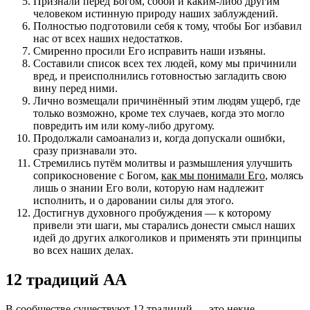
Признали перед Богом, собой и каким-либо другим
человеком истинную природу наших заблуждений.
Полностью подготовили себя к тому, чтобы Бог избавил
нас от всех наших недостатков.
Смиренно просили Его исправить наши изъяны.
Составили список всех тех людей, кому мы причинили
вред, и преисполнились готовностью загладить свою
вину перед ними.
Лично возмещали причинённый этим людям ущерб, где
только возможно, кроме тех случаев, когда это могло
повредить им или кому-либо другому.
Продолжали самоанализ и, когда допускали ошибки,
сразу признавали это.
Стремились путём молитвы и размышления улучшить
соприкосновение с Богом,
как мы понимали Его
, молясь
лишь о знании Его воли, которую нам надлежит
исполнить, и о даровании силы для этого.
Достигнув духовного пробуждения — к которому
привели эти шаги, мы старались донести смысл наших
идей до других алкоголиков и применять эти принципы
во всех наших делах.
12 традиций АА
В сообществе существуют 12 традиций — это некие