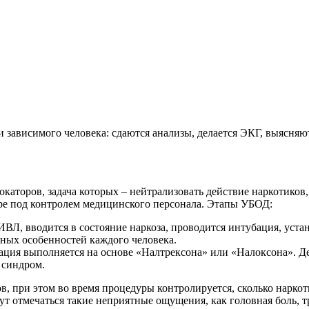
зависимого человека: сдаются анализы, делается ЭКГ, выясняют
каторов, задача которых – нейтрализовать действие наркотиков,
аре под контролем медицинского персонала. Этапы УБОД:
ВЛ, вводится в состояние наркоза, проводится интубация, уста
ьных особенностей каждого человека.
ация выполняется на основе «Налтрексона» или «Налоксона». Д
 синдром.
в, при этом во время процедуры контролируется, сколько наркот
т отмечаться такие неприятные ощущения, как головная боль, т