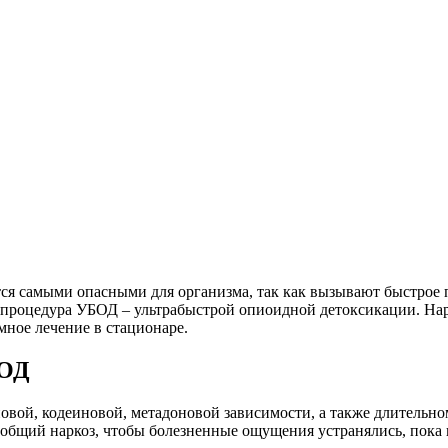
ются самыми опасными для организма, так как вызывают быстро
о процедура УБОД – ультрабыстрой опиоидной детоксикации. Н
мное лечение в стационаре.
БОД
овой, кодеиновой, метадоновой зависимости, а также длительн
общий наркоз, чтобы болезненные ощущения устранялись, пока 