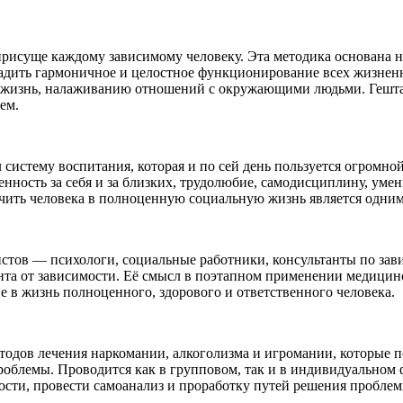
присуще каждому зависимому человеку. Эта методика основана 
ладить гармоничное и целостное функционирование всех жизненн
 жизнь, налаживанию отношений с окружающими людьми. Гешта
ем.
систему воспитания, которая и по сей день пользуется огромно
енность за себя и за близких, трудолюбие, самодисциплину, умени
лючить человека в полноценную социальную жизнь является одни
истов — психологи, социальные работники, консультанты по зав
нта от зависимости. Её смысл в поэтапном применении медицин
 в жизнь полноценного, здорового и ответственного человека.
одов лечения наркомании, алкоголизма и игромании, которые п
облемы. Проводится как в групповом, так и в индивидуальном 
ости, провести самоанализ и проработку путей решения проблем