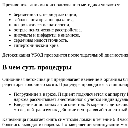
Противопоказаниями к использованию методики являются:
беременность, период лактации,
заболевания органов дыхания,
неврологические патологии,
острые психические расстройства,
инсульты и инфаркты в анамнезе,
сердечная недостаточность,
гипертонический криз.
Детоксикация УБОД проводится после тщательной диагностики 
В чем суть процедуры
Опиоидная детоксикация предполагает введение в организм бло
рецепторы головного мозга. Процедура проводится в стацион
Погружение в наркоз. Пациент подключается к аппарату И
наркоза рассчитывает анестезиолог с учетом индивидуал
Введение опиоидных антагонистов. Ускоренная детоксик
мозга, нейтрализуя их действие и устраняя абстинентный
Капельница помогает снять симптомы ломки в течение 6-8 часо
больного выводят из наркоза. По завершении манипуляции могу