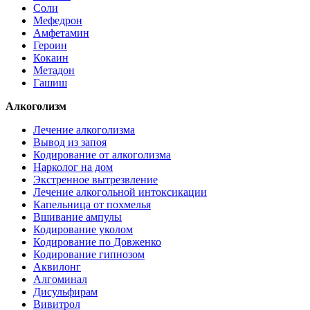
Соли
Мефедрон
Амфетамин
Героин
Кокаин
Метадон
Гашиш
Алкоголизм
Лечение алкоголизма
Вывод из запоя
Кодирование от алкоголизма
Нарколог на дом
Экстренное вытрезвление
Лечение алкогольной интоксикации
Капельница от похмелья
Вшивание ампулы
Кодирование уколом
Кодирование по Довженко
Кодирование гипнозом
Аквилонг
Алгоминал
Дисульфирам
Вивитрол